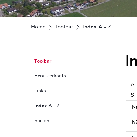
Home
Toolbar
Index A - Z
(ausgewäh
I
Toolbar
Benutzerkonto
A
Links
S
Index A - Z
(ausgewählt)
N
Suchen
N