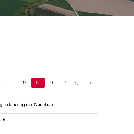
K
L
M
N
O
P
Q
R
gserklärung der Nachbarn
echt