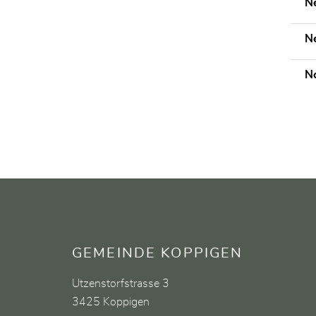
Ne
N
No
Fusszeile
GEMEINDE KOPPIGEN
Utzenstorfstrasse 3
3425 Koppigen