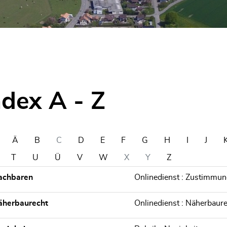
lt)
ndex A - Z
Ä
B
C
D
E
F
G
H
I
J
T
U
Ü
V
W
X
Y
Z
achbaren
Onlinedienst : Zustimmun
äherbaurecht
Onlinedienst : Näherbaur