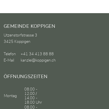
Fusszeile
GEMEINDE KOPPIGEN
Utzenstorfstrasse 3
3425 Koppigen
Telefon
+41 34 413 88 88
E-Mail
kanzlei@koppigen.ch
ÖFFNUNGSZEITEN
08.00 -
12.00 /
Montag
14.00 -
18.00 Uhr
08.00 -