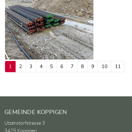
1
2
3
4
5
6
7
8
9
10
11
Fusszeile
GEMEINDE KOPPIGEN
Utzenstorfstrasse 3
3425 Koppigen