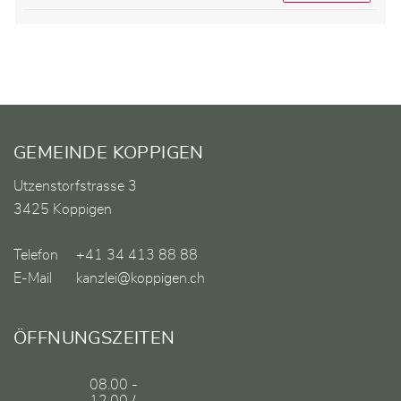
Fusszeile
GEMEINDE KOPPIGEN
Utzenstorfstrasse 3
3425 Koppigen
Telefon
+41 34 413 88 88
E-Mail
kanzlei@koppigen.ch
ÖFFNUNGSZEITEN
08.00 -