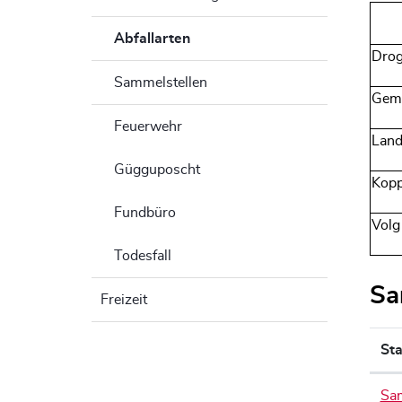
Abfallarten
(ausgewählt)
Drog
Sammelstellen
Geme
Feuerwehr
Land
Gügguposcht
Kopp
Fundbüro
Volg
Todesfall
Sa
Freizeit
St
Sam