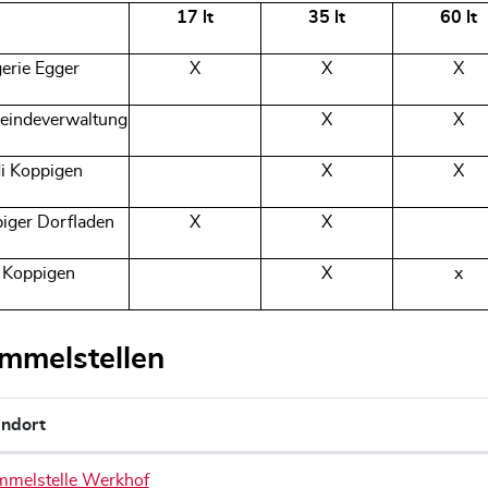
17 lt
35 lt
60 lt
erie Egger
X
X
X
indeverwaltung
X
X
i Koppigen
X
X
iger Dorfladen
X
X
 Koppigen
X
x
mmelstellen
andort
melstelle Werkhof