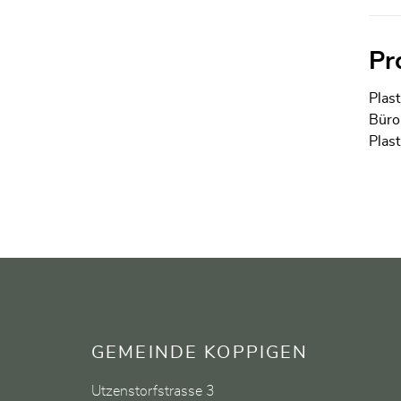
Pr
Plast
Bürom
Plas
Fusszeile
GEMEINDE KOPPIGEN
Utzenstorfstrasse 3