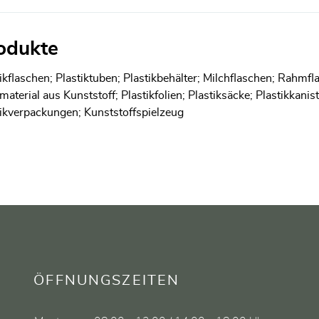
odukte
ikflaschen; Plastiktuben; Plastikbehälter; Milchflaschen; Rahmf
aterial aus Kunststoff; Plastikfolien; Plastiksäcke; Plastikkanist
tikverpackungen; Kunststoffspielzeug
ÖFFNUNGSZEITEN